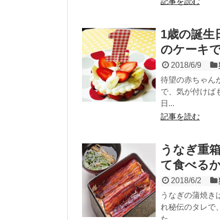
記事を読む
1歳の誕生
のケーキ
2018/6/9
待望の赤ちゃん
で、気が付けば
日...
記事を読む
うなぎ重
て食べる
2018/6/2
うなぎの蒲焼き
れ秘伝のタレで
た...