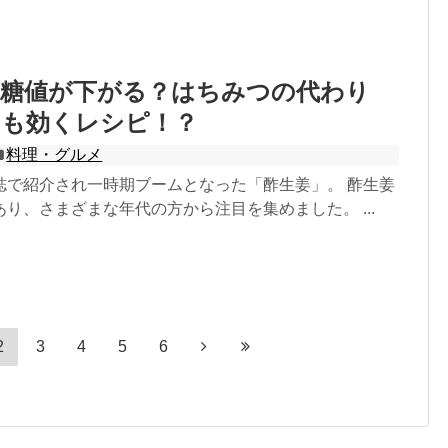
血糖値が下がる？はちみつの代わり
にも効くレシピ！？
料理・グルメ
誌で紹介され一時期ブームとなった「酢生姜」。 酢生姜
り、さまざまな年代の方から注目を集めました。 ...
2
3
4
5
6