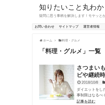
知りたいこと丸わか
疑問に思う事柄を解決します！モヤッと
お問い合わせ
サイトマップ
運営者情報
ホーム
料理・グルメ
「
料理・グルメ
」
一覧
さつまい
ピや継続
2018/10/8
ダイエットをし
事制限はなるべく
記事を読む