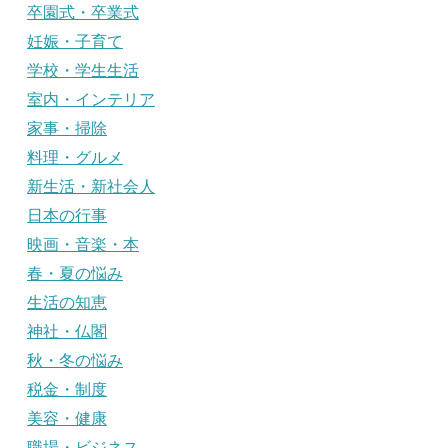
卒園式・卒業式
妊娠・子育て
学校・学生生活
室内・インテリア
家事・掃除
料理・グルメ
新生活・新社会人
日本の行事
映画・音楽・本
春・夏の悩み
生活の知恵
神社・仏閣
秋・冬の悩み
税金・制度
美容・健康
職場・ビジネス