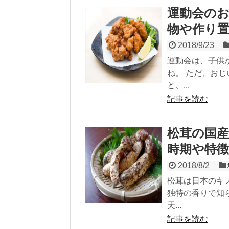
運動会の
物や作り置
2018/9/23
運動会は、子供
ね。 ただ、お
と、...
記事を読む
松茸の国
時期や特
2018/8/2
松茸は日本のキ
独特の香りで知
天...
記事を読む