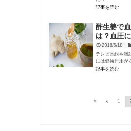
記事を読む
酢生姜で
は？血圧
2018/5/18
テレビ番組や雑
には健康作用があ
記事を読む
1