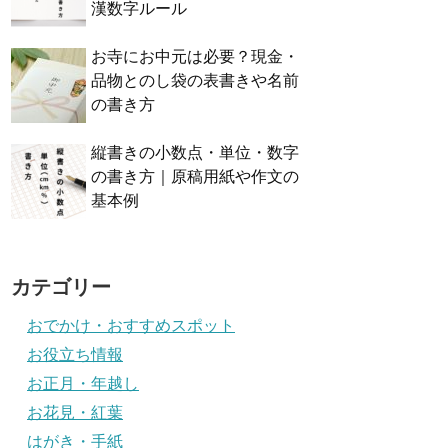
漢数字ルール
お寺にお中元は必要？現金・
品物とのし袋の表書きや名前
の書き方
縦書きの小数点・単位・数字
の書き方｜原稿用紙や作文の
基本例
カテゴリー
おでかけ・おすすめスポット
お役立ち情報
お正月・年越し
お花見・紅葉
はがき・手紙