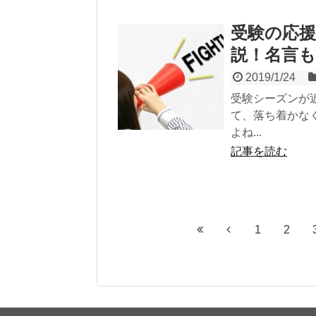
受験の応
説！名言
2019/1/24
受験シーズンが
て、落ち着かな
よね...
記事を読む
1
2