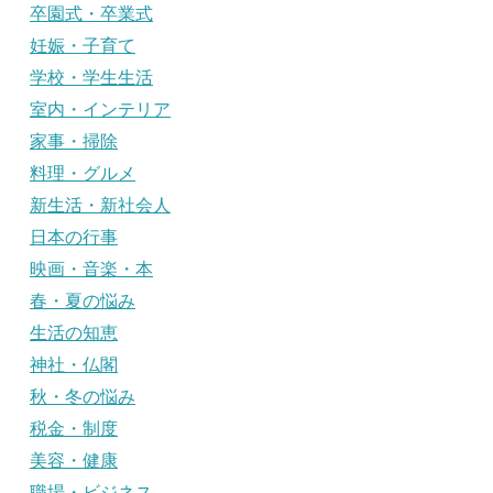
卒園式・卒業式
妊娠・子育て
学校・学生生活
室内・インテリア
家事・掃除
料理・グルメ
新生活・新社会人
日本の行事
映画・音楽・本
春・夏の悩み
生活の知恵
神社・仏閣
秋・冬の悩み
税金・制度
美容・健康
職場・ビジネス