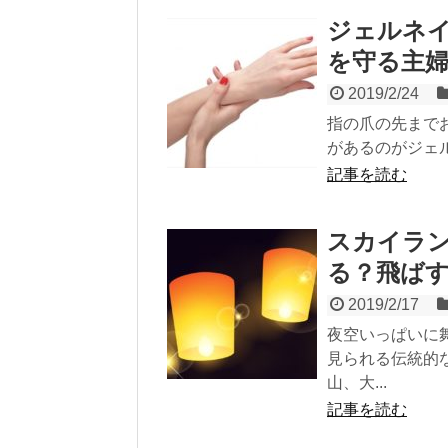
ジェルネ
を守る主
2019/2/24
指の爪の先まで
があるのがジェル
記事を読む
スカイラ
る？飛ば
2019/2/17
夜空いっぱいに
見られる伝統的
山、大...
記事を読む