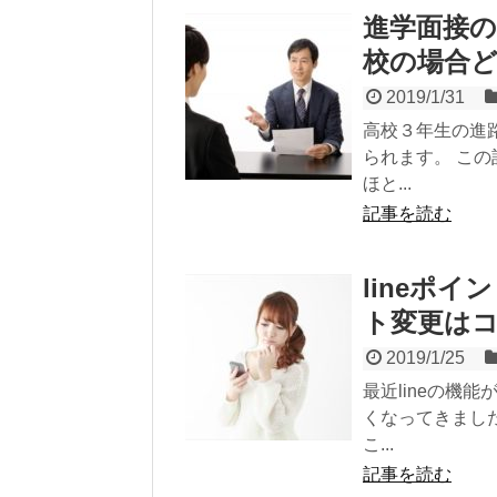
進学面接の
校の場合
2019/1/31
高校３年生の進
られます。 こ
ほと...
記事を読む
lineポ
ト変更は
2019/1/25
最近lineの機
くなってきまし
こ...
記事を読む