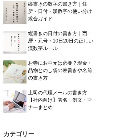
縦書きの数字の書き方｜住
所・日付・漢数字の使い分け
総合ガイド
縦書きの日付の書き方｜西
暦・元号・10日20日の正しい
漢数字ルール
お寺にお中元は必要？現金・
品物とのし袋の表書きや名前
の書き方
上司の代理メールの書き方
【社内向け】署名・例文・マ
ナーまとめ
カテゴリー