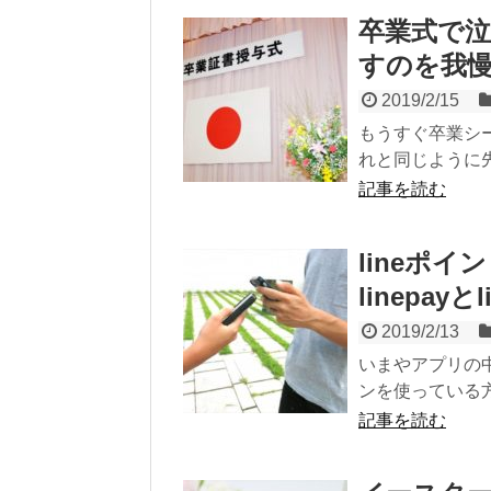
卒業式で
すのを我
2019/2/15
もうすぐ卒業シ
れと同じように先
記事を読む
lineポ
linepay
2019/2/13
いまやアプリの中
ンを使っている方
記事を読む