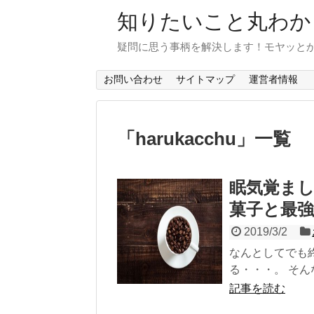
知りたいこと丸わか
疑問に思う事柄を解決します！モヤッと
お問い合わせ
サイトマップ
運営者情報
「
harukacchu
」
一覧
眠気覚ま
菓子と最
2019/3/2
なんとしてでも
る・・・。 そん
記事を読む