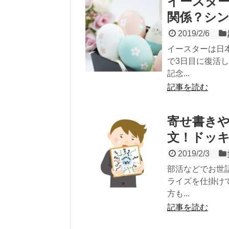
イースタ
関係？シ
2019/2/6
イースターは日
で3日目に復活
記念...
記事を読む
寄せ書き
文！ドッ
2019/2/3
部活などでお世
ライズを仕掛け
方も...
記事を読む