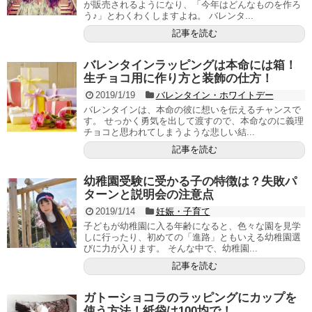
が販売されるようになり、「今年はどんなものを作ろ
う♪」とわくわくしますよね。 バレンタ...
記事を読む
バレンタインラッピングは本命には箱！
生チョコ用に作り方と装飾の仕方！
2019/1/19
バレンタイン・ホワイトデー
バレンタインは、本命の彼に想いを伝えるチャンスで
す。 せっかく勇気を出して渡すので、本命なのに義理
チョコと思われてしまうような悲しい結...
記事を読む
幼稚園受験に受かる子の特徴は？失敗パ
ターンと説明会の注意点
2019/1/14
妊娠・子育て
子どもが幼稚園に入る年齢になると、色々な園を見学
しに行ったり、初めての「進路」ともいえる幼稚園選
びに力が入ります。 そんな中で、幼稚園...
記事を読む
ガトーショコラのラッピングにカップを
使う方法！紙袋は100均で！