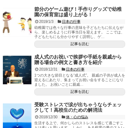
節分のゲーム遊び！手作りグッズで幼稚
園の保育室は盛り上がる！
2019/1/3
日本の行事
幼稚園では色々な行事の意味を子どもたちに伝えなが
ら、楽しめるように行事当日を迎えます。 ここでは、
子どもたちにも分かりやすく説明し、ゲ...
記事を読む
成人式のお祝いで挨拶や手紙を親戚から
贈る場合の例文と書き方を紹介
2018/12/31
日本の行事
1つの大きな節目となる“成人式”。 親戚の子供が成人を
迎えるにあたり、集まってお祝い会をすることになり
ました。 お祝いごとに親戚...
記事を読む
受験ストレスで涙が出ちゃうならチェッ
クして！高校生のための解消法
2018/12/30
体・心の悩み
生活する上で、何かしらのストレスを感じて過ごすこ
とは多いと思います。 しかし、ある程度の量のストレ