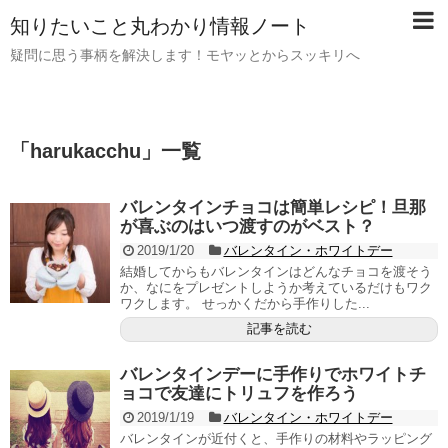
知りたいこと丸わかり情報ノート
疑問に思う事柄を解決します！モヤッとからスッキリへ
「
harukacchu
」
一覧
バレンタインチョコは簡単レシピ！旦那
が喜ぶのはいつ渡すのがベスト？
2019/1/20
バレンタイン・ホワイトデー
結婚してからもバレンタインはどんなチョコを渡そう
か、なにをプレゼントしようか考えているだけもワク
ワクします。 せっかくだから手作りした...
記事を読む
バレンタインデーに手作りでホワイトチ
ョコで友達にトリュフを作ろう
2019/1/19
バレンタイン・ホワイトデー
バレンタインが近付くと、手作りの材料やラッピング