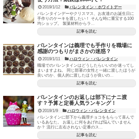
2019/1/12
バレンタイン・ホワイトデー
バレンタインデーやクリスマス、お友達のお誕生日に
手作りのケーキを渡したい！ そんな時に重宝する100
均ショップ。 製菓材料からラ...
記事を読む
バレンタインは義理でも手作りを職場に
感謝のつもりがまさかの迷惑？
2019/1/11
ハロウィン・バレンタイン
職場でのバレンタインはどうしたらいいのか迷ってし
まいますよね。 同じ部署の女性と一緒に渡したほうが
良いのか、個人的に渡したほうが良いの...
記事を読む
バレンタインのお返しは部下にナニ渡
す？予算と定番人気ランキング！
2019/1/9
ハロウィン・バレンタイン
バレンタインに部下から義理チョコをもらって喜んで
いるあなた。 お返しに何をあげれば悩んでいません
か？ 流行に左右されない定番のス...
記事を読む