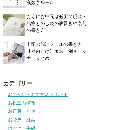
漢数字ルール
お寺にお中元は必要？現金・
品物とのし袋の表書きや名前
の書き方
上司の代理メールの書き方
【社内向け】署名・例文・マ
ナーまとめ
カテゴリー
おでかけ・おすすめスポット
お役立ち情報
お正月・年越し
お花見・紅葉
はがき・手紙