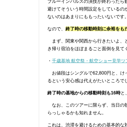
ブルーインパルスの演技が終わったら
避けてそういう時間設定をしているの
ないのはあまりにももったいないです
なので、
終了時の移動時刻に余裕をも
まず、関東や関西から行きたいよ、と
き帰り宿泊をほぼまるごと面倒を見て
・
千歳基地 航空祭・航空ショー見学ツア
お値段はシングルで62,800円と、
るという安心感は代えがたいところで
終了時の基地からの移動時刻も16時
と
なお、このツアーに限らず、当日の朝の
らっしゃるかも知れません。
これは、渋滞を避けるための基本的な