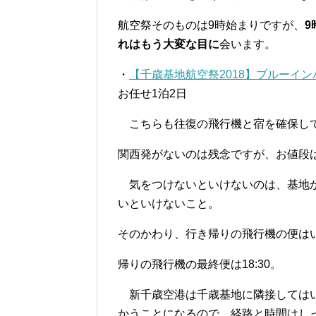
航空祭そのものは9時始まりですが、
9
れはもう大変な目に
会います。
・
【千歳基地航空祭2018】ブルーイ
お任せ1泊2日
こちらも往復の飛行機と宿を確保し
関西発がないのは残念ですが、お値段は4
気をつけないといけないのは、基地か
いといけないこと。
そのかわり、行き帰りの飛行機の便は
帰りの飛行機の最終便は18:30。
新千歳空港は千歳基地に隣接してはい
かうことになるので、経路と時間はし