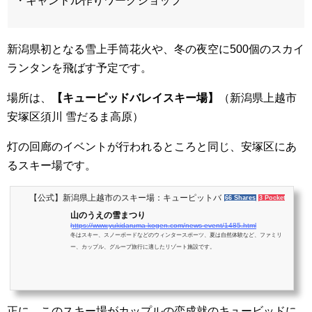
・キャンドル作りワークショップ
新潟県初となる雪上手筒花火や、冬の夜空に500個のスカイ
ランタンを飛ばす予定です。
場所は、
【キューピッドバレイスキー場】
（新潟県上越市
安塚区須川 雪だるま高原）
灯の回廊のイベントが行われるところと同じ、安塚区にあ
るスキー場です。
【公式】新潟県上越市のスキー場：キューピットバレイ
66 Shares
3 Pockets
山のうえの雪まつり
https://www.yukidaruma-kogen.com/news-event/1485.html
冬はスキー、スノーボードなどのウィンタースポーツ、夏は自然体験など、ファミリ
ー、カップル、グループ旅行に適したリゾート施設です。
正に、このスキー場がカップルの恋成就のキュービッドに