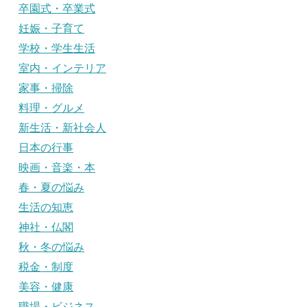
卒園式・卒業式
妊娠・子育て
学校・学生生活
室内・インテリア
家事・掃除
料理・グルメ
新生活・新社会人
日本の行事
映画・音楽・本
春・夏の悩み
生活の知恵
神社・仏閣
秋・冬の悩み
税金・制度
美容・健康
職場・ビジネス