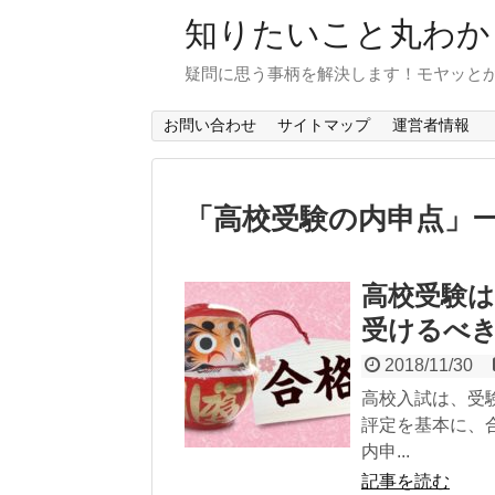
知りたいこと丸わか
疑問に思う事柄を解決します！モヤッと
お問い合わせ
サイトマップ
運営者情報
「
高校受験の内申点
」
高校受験
受けるべ
2018/11/30
高校入試は、受
評定を基本に、
内申...
記事を読む