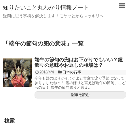
知りたいこと丸わかり情報ノート
疑問に思う事柄を解決します！モヤッとからスッキリへ
「
端午の節句の兜の意味
」
一覧
端午の節句の兜はお下がりでもいい？鎧
飾りの意味やお返しの相場は？
2018/4/4
日本の行事
今年も鯉のぼりがそよそよと青空で泳ぐ季節になって
参りましたね＾＾ 鯉のぼりと言えば端午の節句、こど
もの日！ 端午の節句飾りと言え...
記事を読む
検索