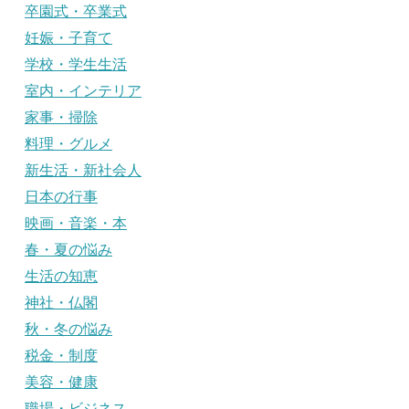
卒園式・卒業式
妊娠・子育て
学校・学生生活
室内・インテリア
家事・掃除
料理・グルメ
新生活・新社会人
日本の行事
映画・音楽・本
春・夏の悩み
生活の知恵
神社・仏閣
秋・冬の悩み
税金・制度
美容・健康
職場・ビジネス