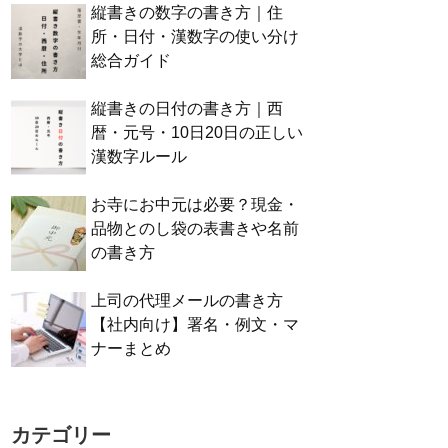
縦書きの数字の書き方｜住
所・日付・漢数字の使い分け
総合ガイド
縦書きの日付の書き方｜西
暦・元号・10日20日の正しい
漢数字ルール
お寺にお中元は必要？現金・
品物とのし袋の表書きや名前
の書き方
上司の代理メールの書き方
【社内向け】署名・例文・マ
ナーまとめ
カテゴリー