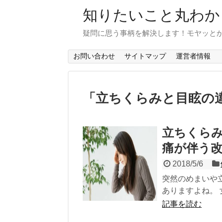
知りたいこと丸わか
疑問に思う事柄を解決します！モヤッと
お問い合わせ
サイトマップ
運営者情報
「
立ちくらみと目眩の
立ちくら
痛が伴う
2018/5/6
突然のめまいや
ありますよね。 
記事を読む