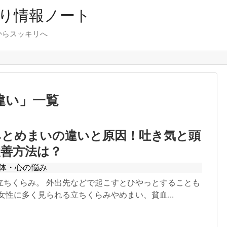
り情報ノート
からスッキリへ
違い
」
一覧
みとめまいの違いと原因！吐き気と頭
改善方法は？
体・心の悩み
立ちくらみ。 外出先などで起こすとひやっとすることも
女性に多く見られる立ちくらみやめまい、貧血...