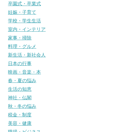
卒園式・卒業式
妊娠・子育て
学校・学生生活
室内・インテリア
家事・掃除
料理・グルメ
新生活・新社会人
日本の行事
映画・音楽・本
春・夏の悩み
生活の知恵
神社・仏閣
秋・冬の悩み
税金・制度
美容・健康
職場・ビジネス