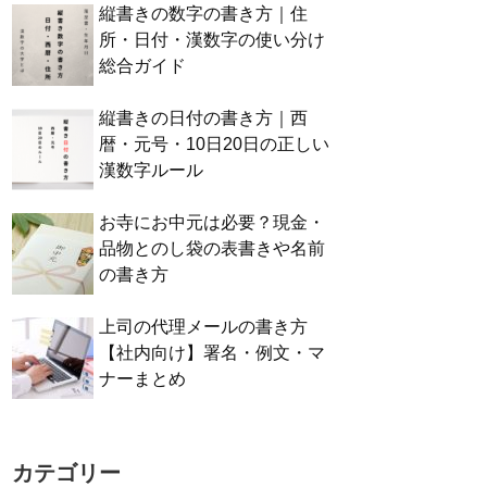
縦書きの数字の書き方｜住
所・日付・漢数字の使い分け
総合ガイド
縦書きの日付の書き方｜西
暦・元号・10日20日の正しい
漢数字ルール
お寺にお中元は必要？現金・
品物とのし袋の表書きや名前
の書き方
上司の代理メールの書き方
【社内向け】署名・例文・マ
ナーまとめ
カテゴリー