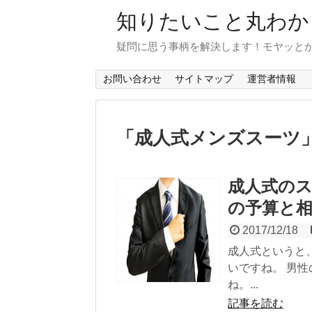
知りたいこと丸わか
疑問に思う事柄を解決します！モヤッと
お問い合わせ
サイトマップ
運営者情報
「
成人式メンズスーツ
成人式の
の予算と
2017/12/18
成人式というと
いですね。 男
ね。...
記事を読む