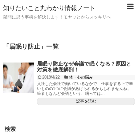
知りたいこと丸わかり情報ノート
疑問に思う事柄を解決します！モヤッとからスッキリへ
「
居眠り防止
」
一覧
居眠り防止なぜ会議で眠くなる？原因と
対策を徹底解剖！
2018/4/22
体・心の悩み
入社した会社で働いているなかで、仕事をする上で辛
いものの1つに会議があげられるかもしれませんね。
筆者もなんど会議という、眠っては...
記事を読む
検索