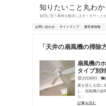
知りたいこと丸わか
疑問に思う事柄を解決します！モヤッと
お問い合わせ
サイトマップ
運営者情報
「
天井の扇風機の掃除
扇風機の
タイプ別
2018/9/3
夏を迎える前に
し、扇風機の故
リ...
記事を読む