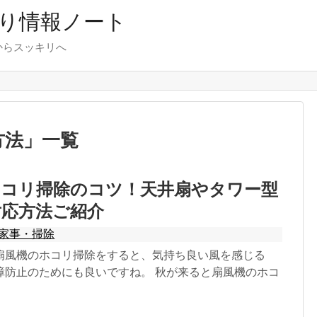
り情報ノート
からスッキリへ
方法
」
一覧
ホコリ掃除のコツ！天井扇やタワー型
対応方法ご紹介
家事・掃除
扇風機のホコリ掃除をすると、気持ち良い風を感じる
障防止のためにも良いですね。 秋が来ると扇風機のホコ