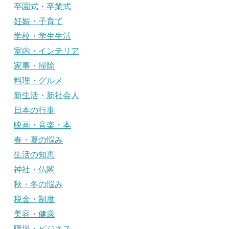
卒園式・卒業式
妊娠・子育て
学校・学生生活
室内・インテリア
家事・掃除
料理・グルメ
新生活・新社会人
日本の行事
映画・音楽・本
春・夏の悩み
生活の知恵
神社・仏閣
秋・冬の悩み
税金・制度
美容・健康
職場・ビジネス