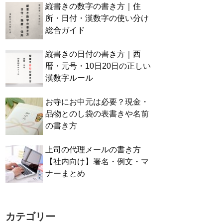
縦書きの数字の書き方｜住
所・日付・漢数字の使い分け
総合ガイド
縦書きの日付の書き方｜西
暦・元号・10日20日の正しい
漢数字ルール
お寺にお中元は必要？現金・
品物とのし袋の表書きや名前
の書き方
上司の代理メールの書き方
【社内向け】署名・例文・マ
ナーまとめ
カテゴリー