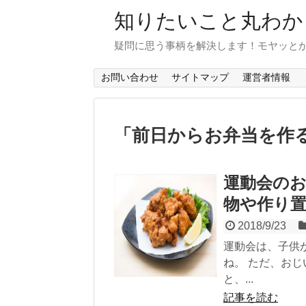
知りたいこと丸わか
疑問に思う事柄を解決します！モヤッと
お問い合わせ
サイトマップ
運営者情報
「
前日からお弁当を作
運動会の
物や作り置
2018/9/23
運動会は、子供
ね。 ただ、お
と、...
記事を読む