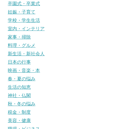
卒園式・卒業式
妊娠・子育て
学校・学生生活
室内・インテリア
家事・掃除
料理・グルメ
新生活・新社会人
日本の行事
映画・音楽・本
春・夏の悩み
生活の知恵
神社・仏閣
秋・冬の悩み
税金・制度
美容・健康
職場・ビジネス