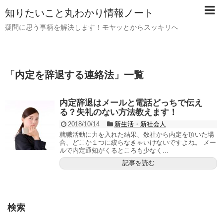
知りたいこと丸わかり情報ノート
疑問に思う事柄を解決します！モヤッとからスッキリへ
「
内定を辞退する連絡法
」
一覧
内定辞退はメールと電話どっちで伝え
る？失礼のない方法教えます！
2018/10/14
新生活・新社会人
就職活動に力を入れた結果、数社から内定を頂いた場
合、どこか１つに絞らなきゃいけないですよね。 メー
ルで内定通知がくるところも少なく...
記事を読む
検索