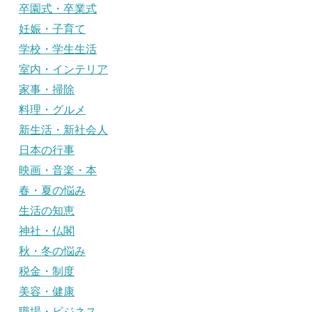
卒園式・卒業式
妊娠・子育て
学校・学生生活
室内・インテリア
家事・掃除
料理・グルメ
新生活・新社会人
日本の行事
映画・音楽・本
春・夏の悩み
生活の知恵
神社・仏閣
秋・冬の悩み
税金・制度
美容・健康
職場・ビジネス