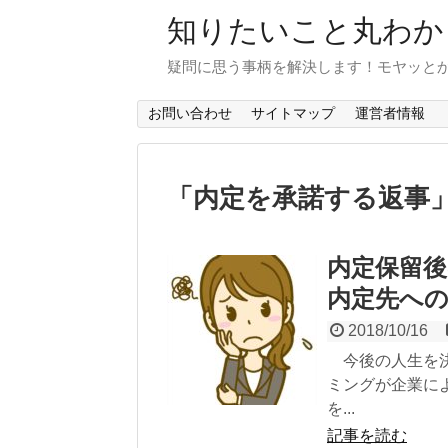
知りたいこと丸わか
疑問に思う事柄を解決します！モヤッと
お問い合わせ
サイトマップ
運営者情報
「
内定を承諾する返事
内定保留
内定先へ
2018/10/16
今後の人生を決
ミングが企業に
を...
記事を読む