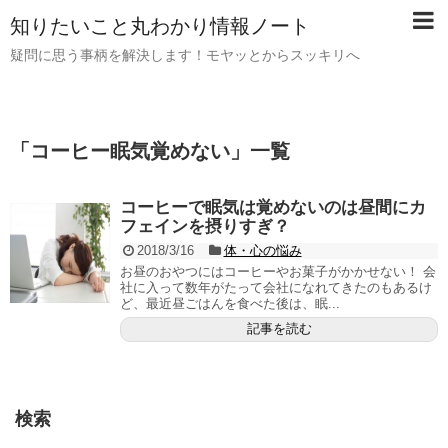
知りたいこと丸わかり情報ノート
疑問に思う事柄を解決します！モヤッとからスッキリへ
「
コーヒー眠気覚めない
」
一覧
コーヒーで眠気は覚めないのは昼間にカ
フェインを摂りすぎ？
2018/3/16
体・心の悩み
お昼のおやつにはコーヒーやお菓子がかかせない！ 会
社に入って数年がたって会社になれてきたのもあるけ
ど、最近昼ごはんを食べた後は、眠...
記事を読む
検索