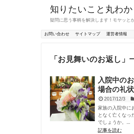
知りたいこと丸わか
疑問に思う事柄を解決します！モヤッと
お問い合わせ
サイトマップ
運営者情報
「
お見舞いのお返し
」
入院中の
場合の礼
2017/12/3
家族の入院中に
となく亡くなっ
でしょうか。...
記事を読む