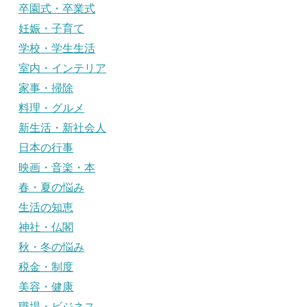
卒園式・卒業式
妊娠・子育て
学校・学生生活
室内・インテリア
家事・掃除
料理・グルメ
新生活・新社会人
日本の行事
映画・音楽・本
春・夏の悩み
生活の知恵
神社・仏閣
秋・冬の悩み
税金・制度
美容・健康
職場・ビジネス