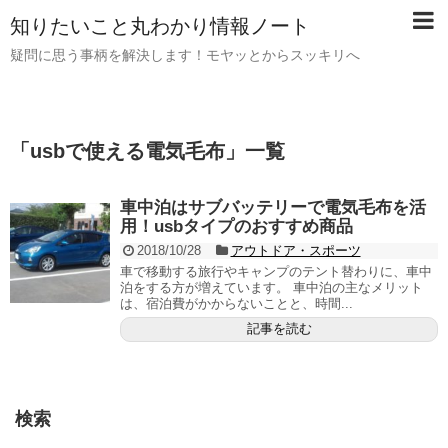
知りたいこと丸わかり情報ノート
疑問に思う事柄を解決します！モヤッとからスッキリへ
「
usbで使える電気毛布
」
一覧
車中泊はサブバッテリーで電気毛布を活
用！usbタイプのおすすめ商品
2018/10/28
アウトドア・スポーツ
車で移動する旅行やキャンプのテント替わりに、車中
泊をする方が増えています。 車中泊の主なメリット
は、宿泊費がかからないことと、時間...
記事を読む
検索