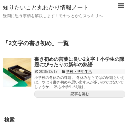
知りたいこと丸わかり情報ノート
疑問に思う事柄を解決します！モヤッとからスッキリへ
「
2文字の書き初め
」
一覧
書き初めの言葉に良い2文字！小学生の課
題にぴったりの新年の熟語
2018/12/17
学校・学生生活
小学校の冬休みの課題。 冬休みならではの宿題といえ
ば、やはり書き初めを思い出す人が多いのではないで
しょうか。 私も小学生の頃は、...
記事を読む
検索