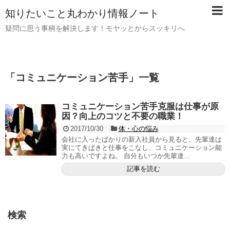
知りたいこと丸わかり情報ノート
疑問に思う事柄を解決します！モヤッとからスッキリへ
「
コミュニケーション苦手
」
一覧
コミュニケーション苦手克服は仕事が原
因？向上のコツと不要の職業！
2017/10/30
体・心の悩み
会社に入ったばかりの新入社員から見ると、先輩達は
実にてきぱきと仕事をこなし、コミュニケーション能
力も高いですよね。 自分もいつか先輩達...
記事を読む
検索