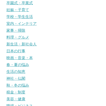
卒園式・卒業式
妊娠・子育て
学校・学生生活
室内・インテリア
家事・掃除
料理・グルメ
新生活・新社会人
日本の行事
映画・音楽・本
春・夏の悩み
生活の知恵
神社・仏閣
秋・冬の悩み
税金・制度
美容・健康
職場・ビジネス