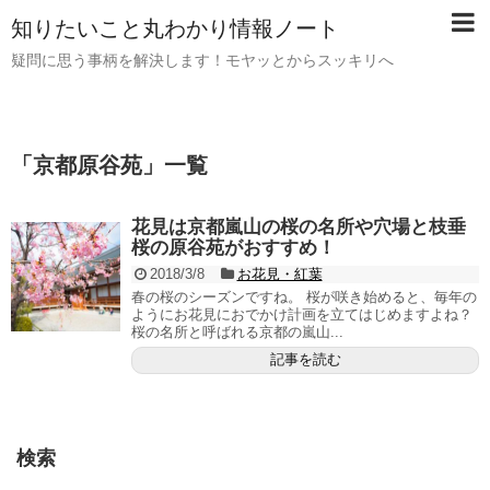
知りたいこと丸わかり情報ノート
疑問に思う事柄を解決します！モヤッとからスッキリへ
「
京都原谷苑
」
一覧
花見は京都嵐山の桜の名所や穴場と枝垂
桜の原谷苑がおすすめ！
2018/3/8
お花見・紅葉
春の桜のシーズンですね。 桜が咲き始めると、毎年の
ようにお花見におでかけ計画を立てはじめますよね？
桜の名所と呼ばれる京都の嵐山...
記事を読む
検索