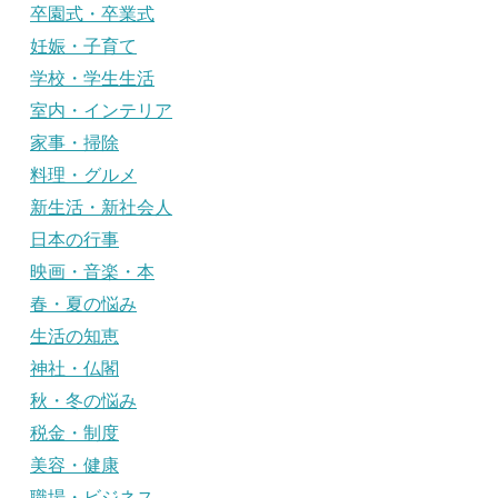
卒園式・卒業式
妊娠・子育て
学校・学生生活
室内・インテリア
家事・掃除
料理・グルメ
新生活・新社会人
日本の行事
映画・音楽・本
春・夏の悩み
生活の知恵
神社・仏閣
秋・冬の悩み
税金・制度
美容・健康
職場・ビジネス