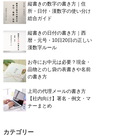
縦書きの数字の書き方｜住
所・日付・漢数字の使い分け
総合ガイド
縦書きの日付の書き方｜西
暦・元号・10日20日の正しい
漢数字ルール
お寺にお中元は必要？現金・
品物とのし袋の表書きや名前
の書き方
上司の代理メールの書き方
【社内向け】署名・例文・マ
ナーまとめ
カテゴリー