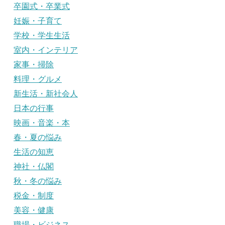
卒園式・卒業式
妊娠・子育て
学校・学生生活
室内・インテリア
家事・掃除
料理・グルメ
新生活・新社会人
日本の行事
映画・音楽・本
春・夏の悩み
生活の知恵
神社・仏閣
秋・冬の悩み
税金・制度
美容・健康
職場・ビジネス