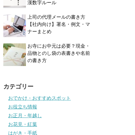
漢数字ルール
上司の代理メールの書き方
【社内向け】署名・例文・マ
ナーまとめ
お寺にお中元は必要？現金・
品物とのし袋の表書きや名前
の書き方
カテゴリー
おでかけ・おすすめスポット
お役立ち情報
お正月・年越し
お花見・紅葉
はがき・手紙