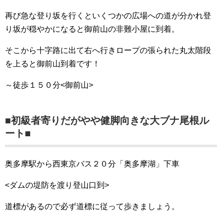
再び急な登り坂を行くといくつかの広場への道が分かれ登
り坂が穏やかになると御前山の非難小屋に到着。
そこから十字路に出て右へ行きロープの張られた丸太階段
を上ると御前山到着です！
～徒歩１５０分<御前山>
■初級者寄りだがやや健脚向きな大ブナ尾根ル
ート■
奥多摩駅から西東京バス２０分「奥多摩湖」下車
<ダムの堤防を渡り登山口到>
道標があるので必ず道標に従って歩きましょう。