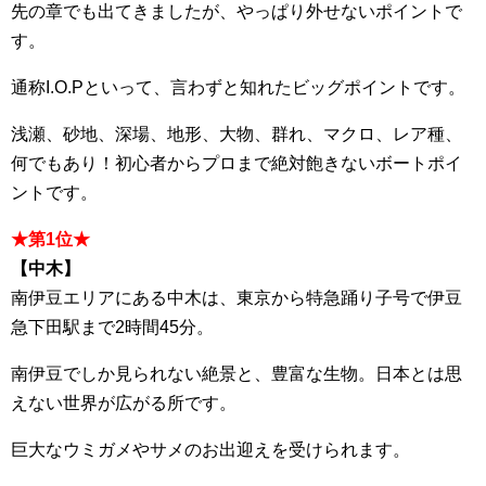
先の章でも出てきましたが、やっぱり外せないポイントで
す。
通称I.O.Pといって、言わずと知れたビッグポイントです。
浅瀬、砂地、深場、地形、大物、群れ、マクロ、レア種、
何でもあり！初心者からプロまで絶対飽きないボートポイ
ントです。
★第1位★
【中木】
南伊豆エリアにある中木は、東京から特急踊り子号で伊豆
急下田駅まで2時間45分。
南伊豆でしか見られない絶景と、豊富な生物。日本とは思
えない世界が広がる所です。
巨大なウミガメやサメのお出迎えを受けられます。