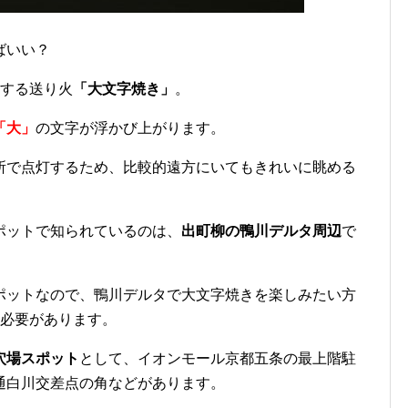
ばいい？
表する送り火
「大文字焼き」
。
「大」
の文字が浮かび上がります。
所で点灯するため、比較的遠方にいてもきれいに眺める
ポットで知られているのは、
出町柳の鴨川デルタ周辺
で
ポットなので、鴨川デルタで大文字焼きを楽しみたい方
必要があります。
穴場スポット
として、
イオンモール京都五条の最上階駐
通白川交差点の角
などがあります。