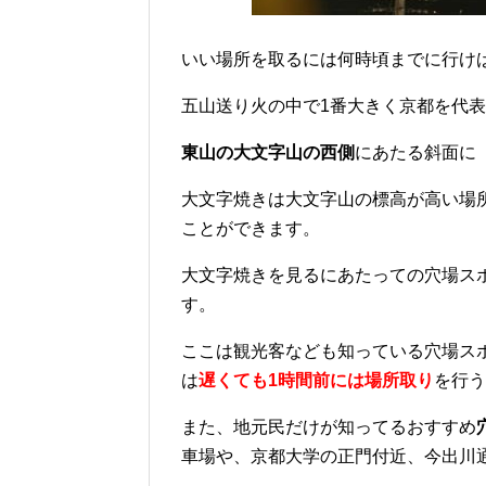
いい場所を取るには何時頃までに行け
五山送り火の中で1番大きく京都を代
東山の大文字山の西側
にあたる斜面に
大文字焼きは大文字山の標高が高い場
ことができます。
大文字焼きを見るにあたっての穴場ス
す。
ここは観光客なども知っている穴場ス
は
遅くても1時間前には場所取り
を行う
また、地元民だけが知ってるおすすめ
車場
や、
京都大学の正門付近
、
今出川