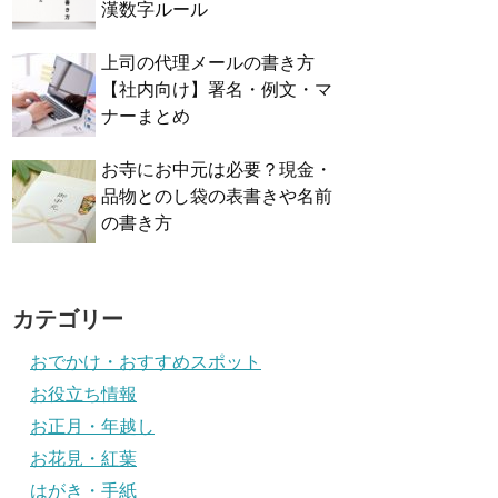
漢数字ルール
上司の代理メールの書き方
【社内向け】署名・例文・マ
ナーまとめ
お寺にお中元は必要？現金・
品物とのし袋の表書きや名前
の書き方
カテゴリー
おでかけ・おすすめスポット
お役立ち情報
お正月・年越し
お花見・紅葉
はがき・手紙