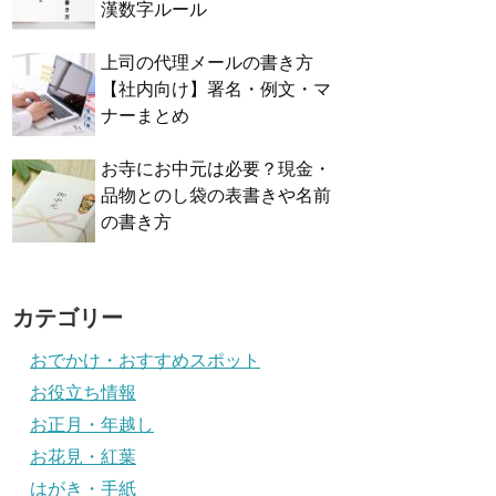
漢数字ルール
上司の代理メールの書き方
【社内向け】署名・例文・マ
ナーまとめ
お寺にお中元は必要？現金・
品物とのし袋の表書きや名前
の書き方
カテゴリー
おでかけ・おすすめスポット
お役立ち情報
お正月・年越し
お花見・紅葉
はがき・手紙