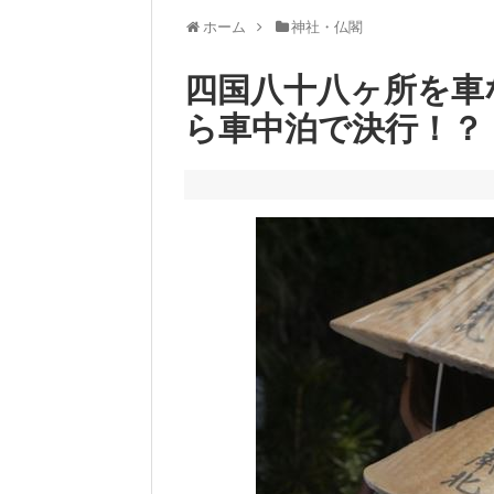
ホーム
神社・仏閣
四国八十八ヶ所を車
ら車中泊で決行！？