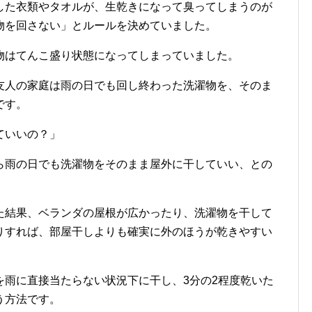
した衣類やタオルが、生乾きになって臭ってしまうのが
物を回さない」とルールを決めていました。
物はてんこ盛り状態になってしまっていました。
友人の家庭は雨の日でも回し終わった洗濯物を、そのま
です。
ていいの？」
ら雨の日でも洗濯物をそのまま屋外に干していい、との
た結果、ベランダの屋根が広かったり、洗濯物を干して
りすれば、部屋干しよりも確実に外のほうが乾きやすい
を雨に直接当たらない状況下に干し、
3
分の
2
程度乾いた
う方法です。