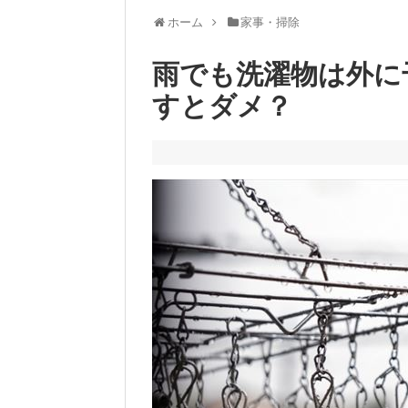
ホーム
家事・掃除
雨でも洗濯物は外に
すとダメ？