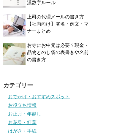
漢数字ルール
上司の代理メールの書き方
【社内向け】署名・例文・マ
ナーまとめ
お寺にお中元は必要？現金・
品物とのし袋の表書きや名前
の書き方
カテゴリー
おでかけ・おすすめスポット
お役立ち情報
お正月・年越し
お花見・紅葉
はがき・手紙