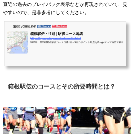
直近の過去のプレイバック表示などが再現されていて、見
やすいので、是非参考にしてください。
gpscycling.net
20 Shares
23 Pockets
箱根駅伝・往路 | 駅伝コース地図
https://gpscycling.net/hakone/fc.html
2019年、第95回箱根駅伝コース往路1区～5区のポイント地点をGoogleマップ地図で表示
箱根駅伝のコースとその所要時間とは？