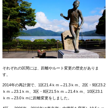
それぞれの区間には、距離やルート変更の歴史がありま
す。
2014年の再計測で、1区21.4ｋｍ→21.3ｋｍ、2区・9区23.2
ｋｍ→23.1ｋｍ、3区・8区21.5ｋｍ→21.4ｋｍ、10区23.1
ｋｍ→23.0ｋｍに距離変更をしました。