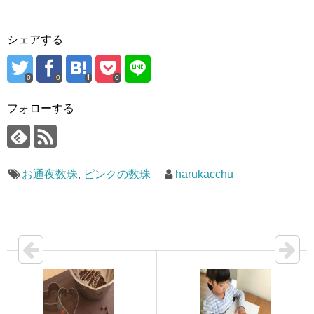
シェアする
0
0
0
フォローする
お通夜数珠
,
ピンクの数珠
harukacchu