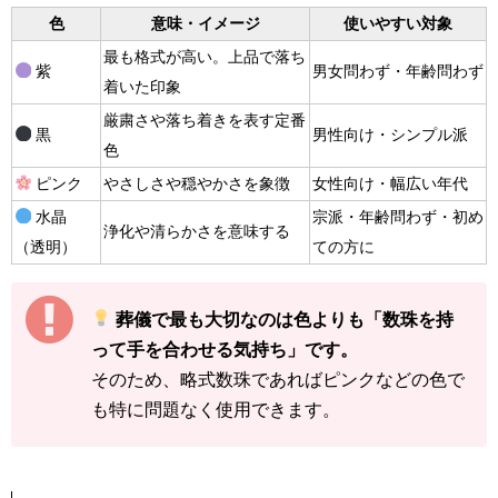
色
意味・イメージ
使いやすい対象
最も格式が高い。上品で落ち
紫
男女問わず・年齢問わず
着いた印象
厳粛さや落ち着きを表す定番
黒
男性向け・シンプル派
色
ピンク
やさしさや穏やかさを象徴
女性向け・幅広い年代
水晶
宗派・年齢問わず・初め
浄化や清らかさを意味する
（透明）
ての方に
葬儀で最も大切なのは色よりも「数珠を持
って手を合わせる気持ち」です。
そのため、略式数珠であればピンクなどの色で
も特に問題なく使用できます。