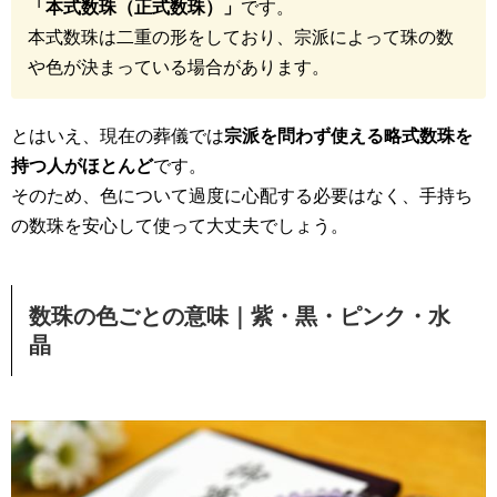
「本式数珠（正式数珠）」
です。
本式数珠は二重の形をしており、宗派によって珠の数
や色が決まっている場合があります。
とはいえ、現在の葬儀では
宗派を問わず使える略式数珠を
持つ人がほとんど
です。
そのため、色について過度に心配する必要はなく、手持ち
の数珠を安心して使って大丈夫でしょう。
数珠の色ごとの意味｜紫・黒・ピンク・水
晶