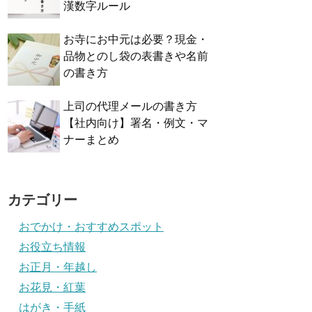
漢数字ルール
お寺にお中元は必要？現金・
品物とのし袋の表書きや名前
の書き方
上司の代理メールの書き方
【社内向け】署名・例文・マ
ナーまとめ
カテゴリー
おでかけ・おすすめスポット
お役立ち情報
お正月・年越し
お花見・紅葉
はがき・手紙