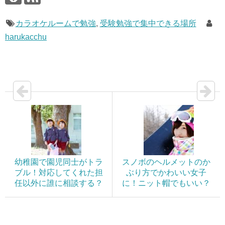
カラオケルームで勉強
,
受験勉強で集中できる場所
harukacchu
幼稚園で園児同士がトラ
スノボのヘルメットのか
ブル！対応してくれた担
ぶり方でかわいい女子
任以外に誰に相談する？
に！ニット帽でもいい？