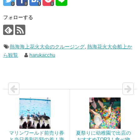
0
0
0
フォローする
熱海海上花火大会のクルージング
,
熱海花火大会船上か
ら観覧
harukacchu
マリンワールド前売り券
夏祭りに幼稚園で出店の
と当日券割引額の差！海
おすすめTOP3！食べ物